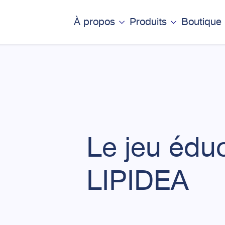
À propos
Produits
Boutique
Qui nous sommes
Jeux éducatifs
0
Notre équipe
Vidéos éducatives
Nos initiatives
Livres
Le jeu éduc
LIPIDEA