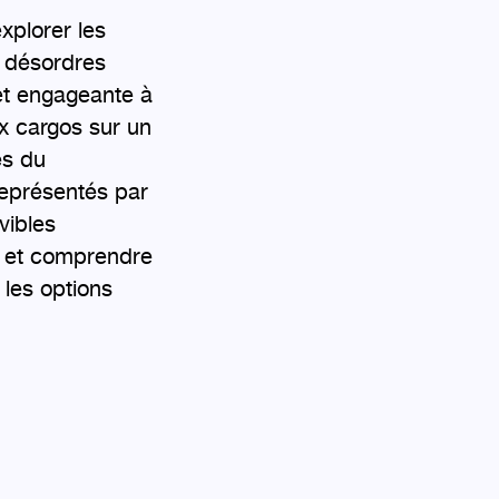
xplorer les
 désordres
et engageante à
ux cargos sur un
és du
représentés par
vibles
r et comprendre
 les options