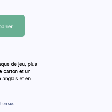
panier
aque de jeu, plus
e carton et un
n anglais et en
nt en sus.